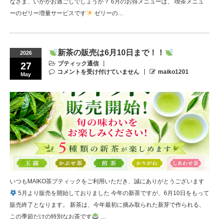
なさま、いかがお過ごしでしょうか？ 6月のお得メニューは、 喫茶メニュ
ーのゼリー増量サービスです
ゼリーの…
新茶の販売は6月10日まで！！
2026
ブティック通信
27
コメントを受け付けていません
maiko1201
May
いつもMAIKO茶ブティックをご利用いただき、誠にありがとうございます
5月より販売を開始しておりました 今年の新茶ですが、6月10日をもって
販売終了となります。 新茶は、今年最初に摘み取られた新芽で作られる、
この季節だけの特別なお茶です
…