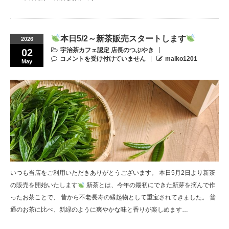
本日5/2～新茶販売スタートします
2026
宇治茶カフェ認定 店長のつぶやき
02
コメントを受け付けていません
maiko1201
May
いつも当店をご利用いただきありがとうございます。 本日5月2日より新茶
の販売を開始いたします
新茶とは、今年の最初にできた新芽を摘んで作
ったお茶ことで、 昔から不老長寿の縁起物として重宝されてきました。 普
通のお茶に比べ、新緑のように爽やかな味と香りが楽しめます…