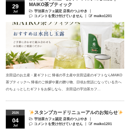
MAIKO茶ブティック
29
宇治茶カフェ認定 店長のつぶやき
Jul
コメントを受け付けていません
maiko1201
京田辺のお土産・夏ギフトに 帰省の手土産や京田辺産のギフトならMAIKO
茶ブティックへ 帰省のご挨拶や夏の贈り物、日頃お世話になっている方へ
のちょっとしたギフトをお探しなら、 京田辺の宇治茶カフ…
スタンプカードリニューアルのお知らせ
2026
宇治茶カフェ認定 店長のつぶやき
04
コメントを受け付けていません
maiko1201
Jul