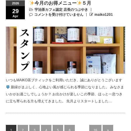
今月のお得メニュー
５月
2026
宇治茶カフェ認定 店長のつぶやき
29
コメントを受け付けていません
maiko1201
Apr
いつもMAIKO茶ブティックをご利用いただき、誠にありがとうございます
新緑がまぶしく、心地よい風が感じられる季節になりました。 みなさま
いかがお過ごしでしょうか？ お出かけが楽しいこの季節、ほっと一息つき
に立ち寄られる方も増えてきました。 先月よりスタートしました…
1
2
3
4
5
6
…
16
»