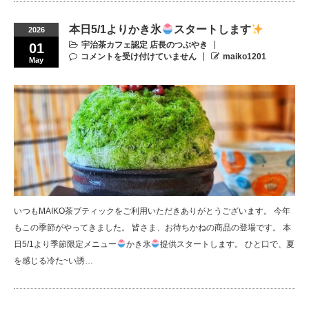
本日5/1よりかき氷
スタートします
2026
宇治茶カフェ認定 店長のつぶやき
01
コメントを受け付けていません
maiko1201
May
いつもMAIKO茶ブティックをご利用いただきありがとうございます。 今年
もこの季節がやってきました。 皆さま、お待ちかねの商品の登場です。 本
日5/1より季節限定メニュー
かき氷
提供スタートします。 ひと口で、夏
を感じる冷た~い誘…