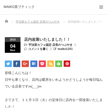
MAIKO茶ブティック
Home
宇治茶カフェ認定 店長のつぶやき
店内改装いたしました！！
店内改装いたしました！！
2015
宇治茶カフェ認定 店長のつぶやき
04
コメントを書く
maiko1201
Nov
皆様こんにちは！
日中も寒くなり、店内は暖房をいれようかどうしようか毎日悩ん
でいる店長ですm(_ _)m
さてさて、１１月３日（火）の定休日に店内を一部改装いたしま
した！