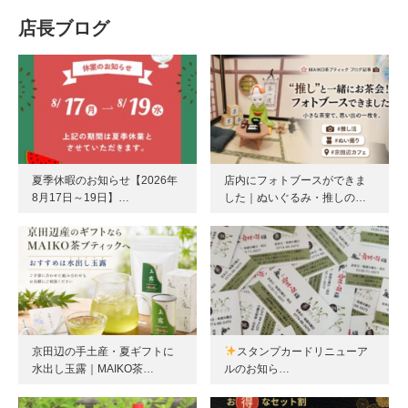
店長ブログ
夏季休暇のお知らせ【2026年
店内にフォトブースができま
8月17日～19日】…
した｜ぬいぐるみ・推しの…
京田辺の手土産・夏ギフトに
スタンプカードリニューア
水出し玉露｜MAIKO茶…
ルのお知ら…