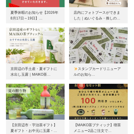
夏季休暇のお知らせ【2026年
店内にフォトブースができま
8月17日～19日】…
した｜ぬいぐるみ・推しの…
京田辺の手土産・夏ギフトに
スタンプカードリニューア
水出し玉露｜MAIKO茶…
ルのお知ら…
【京田辺市・宇治茶ギフト】
【MAIKO茶ブティック】喫茶
夏ギフト・お中元に玉露・…
メニュー2品ご注文で…