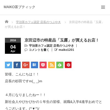
MAIKO茶ブティック
Home
宇治茶カフェ認定 店長のつぶやき
京田辺市の特産品「玉露」
が買えるお店！
京田辺市の特産品「玉露」が買えるお店！
2016
宇治茶カフェ認定 店長のつぶやき
04
コメントを書く
maiko1201
Apr
皆様、こんにちは！！
店長の杉田ですm(_ _)m
４月になりましたねー！！
新社会人やぴかぴかの１年生の皆様、就職&入学&進学おめでと
うございます。(^▼^)/