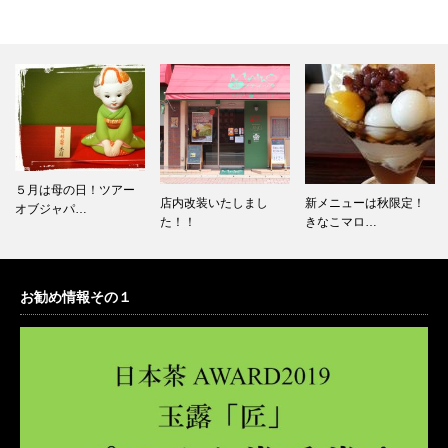
ツアー
新年、明けまして
店内改装いたしまし
新メニューは秋限定！
でとうござ…
た！！
きなこマロ…
お勧め情報その１