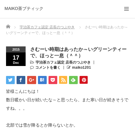
MAIKO茶ブティック
Home
宇治茶カフェ認定 店長のつぶやき
さむーい時期はあったか～
いグリーンティーで、ほっと一息（＾＾）
さむーい時期はあったか～いグリーンティー
2015
で、ほっと一息（＾＾）
17
宇治茶カフェ認定 店長のつぶやき
Dec
コメントを書く
maiko1201
皆様こんにちは！
数日暖かい日が続いたな～と思ったら、また寒い日が続きそうで
すね。。。
北部では雪が降るとか降らないとか。