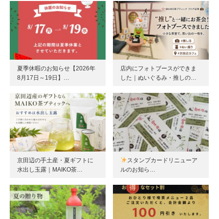
夏季休暇のお知らせ【2026年
店内にフォトブースができま
8月17日～19日】…
した｜ぬいぐるみ・推しの…
京田辺の手土産・夏ギフトに
スタンプカードリニューア
水出し玉露｜MAIKO茶…
ルのお知ら…