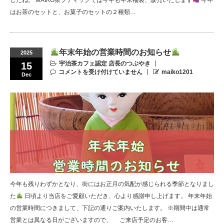
したね。 MAIKO茶ブティックでは今年も年末福袋、販売いたします
今年
はお茶のセットと、お菓子のセットの２種類…
年末年始の営業時間のお知らせ
2025
宇治茶カフェ認定 店長のつぶやき
15
コメントを受け付けていません
maiko1201
Dec
今年も残りわずかとなり、街にはお正月の気配が感じられる季節となりまし
た
日頃より当店をご愛顧いただき、心より感謝申し上げます。 年末年始
の営業時間につきまして、下記の通りご案内いたします。 ※期間中は通常
営業とは異なる日がございますので、 ご来店予定のお客…