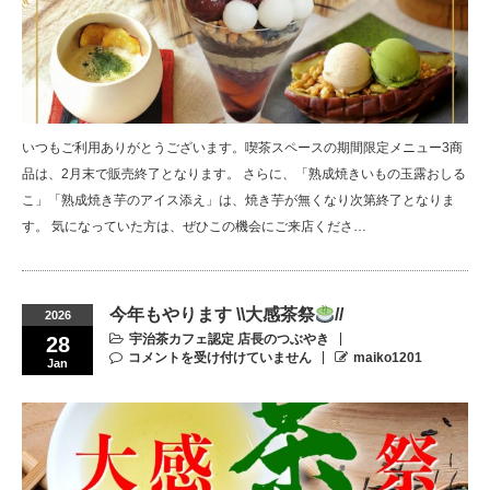
いつもご利用ありがとうございます。喫茶スペースの期間限定メニュー3商
品は、2月末で販売終了となります。 さらに、「熟成焼きいもの玉露おしる
こ」「熟成焼き芋のアイス添え」は、焼き芋が無くなり次第終了となりま
す。 気になっていた方は、ぜひこの機会にご来店くださ…
今年もやります \\大感茶祭
//
2026
宇治茶カフェ認定 店長のつぶやき
28
コメントを受け付けていません
maiko1201
Jan