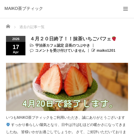
MAIKO茶ブティック
Home
過去の記事一覧
４月２０日終了！！抹茶いちごパフェ
2026
宇治茶カフェ認定 店長のつぶやき
17
コメントを受け付けていません
maiko1201
Apr
いつもMAIKO茶ブティックをご利用いただき、誠にありがとうございます
すっかり春らしい陽気となり、日中は汗ばむほどの暖かさになってきま
したね。 皆様いかがお過ごしでしょうか。 さて、ご好評いただいておりま