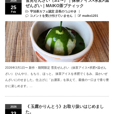
雪見ぜんざい（3/1〜）｜抹茶アイス×求肥×温
2026
ぜんざい｜MAIKO茶ブティック
25
宇治茶カフェ認定 店長のつぶやき
Feb
コメントを受け付けていません
maiko1201
2026年3月1日〜 新作・期間限定 雪見ぜんざい（抹茶アイス×求肥×温ぜん
ざい） ひんやり、もちり、ほっと。 抹茶アイスを求肥でくるみ、温かいぜ
んざいにのせました。仕上げに「お濃茶」を添えて、最後の一口まで香り豊
かに楽しめます。…
《 玉露かりんとう》お取り扱いはじめまし
2026
た。
23