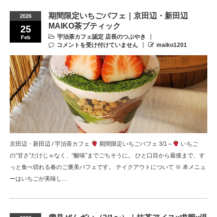
期間限定いちごパフェ｜京田辺・新田辺
2026
MAIKO茶ブティック
25
宇治茶カフェ認定 店長のつぶやき
Feb
コメントを受け付けていません
maiko1201
京田辺・新田辺 / 宇治茶カフェ
期間限定いちごパフェ 3/1～
いちご
の“甘さ”だけじゃなく、“酸味”までごちそうに。 ひと口目から最後まで、す
っと食べ切れる春のご褒美パフェです。 テイクアウトについて ※ 本メニュ
ーはいちごが美味し…