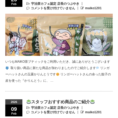
宇治茶カフェ認定 店長のつぶやき
Feb
コメントを受け付けていません
maiko1201
いつもMAIKO茶ブティックをご利用いただき、誠にありがとうございます
⁡ 取り扱い商品に新たな商品が加わりましたのでご紹介します
リンガ
ーハットさんの玉露かりんとうです
リンガーハットさんの余った餃子の
皮を使った『かりんとう』に、 …
スタッフおすすめ商品のご紹介
2026
宇治茶カフェ認定 店長のつぶやき
09
コメントを受け付けていません
maiko1201
Feb