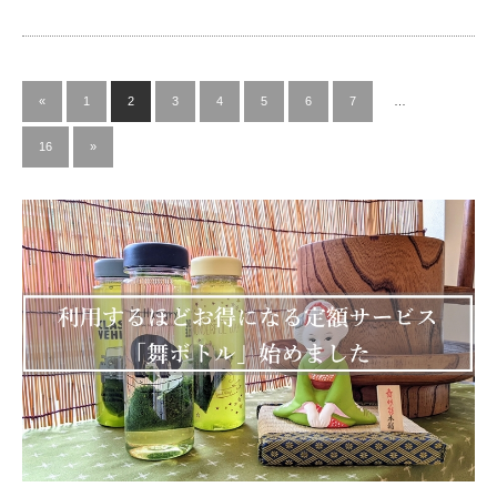
«
1
2
3
4
5
6
7
…
16
»