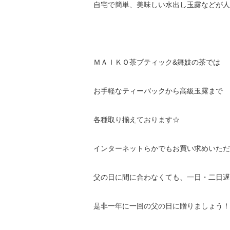
自宅で簡単、美味しい水出し玉露などが人
ＭＡＩＫＯ茶ブティック&舞妓の茶では
お手軽なティーバックから高級玉露まで
各種取り揃えております☆
インターネットらかでもお買い求めいただ
父の日に間に合わなくても、一日・二日遅
是非一年に一回の父の日に贈りましょう！