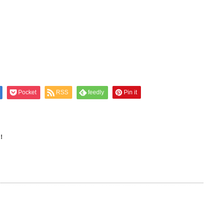
Pocket
RSS
feedly
Pin it
！