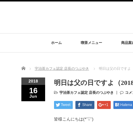
ホーム
喫茶メニュー
商品案
Home
宇治茶カフェ認定 店長のつぶやき
明日は父の日ですよ（2
2018
明日は父の日ですよ（2018
16
宇治茶カフェ認定 店長のつぶやき
コメ
Jun
Tweet
Share
+1
Hatena
皆様こんにちは(*’▽’)