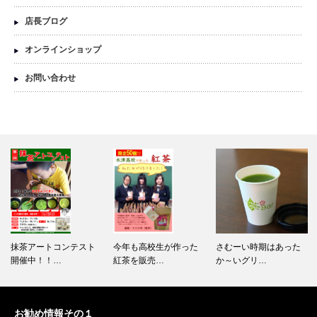
店長ブログ
オンラインショップ
お問い合わせ
抹茶アートコンテスト
今年も高校生が作った
さむーい時期はあった
開催中！！…
紅茶を販売…
か～いグリ…
お勧め情報その１