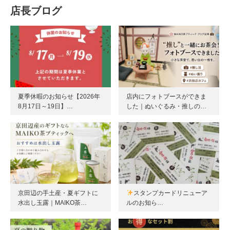
店長ブログ
夏季休暇のお知らせ【2026年
店内にフォトブースができま
8月17日～19日】…
した｜ぬいぐるみ・推しの…
京田辺の手土産・夏ギフトに
スタンプカードリニューア
水出し玉露｜MAIKO茶…
ルのお知ら…