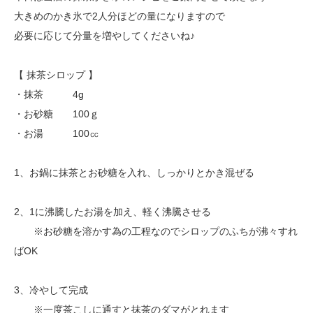
大きめのかき氷で2人分ほどの量になりますので
必要に応じて分量を増やしてくださいね♪
【 抹茶シロップ 】
・抹茶 4g
・お砂糖 100ｇ
・お湯 100㏄
1、お鍋に抹茶とお砂糖を入れ、しっかりとかき混ぜる
2、1に沸騰したお湯を加え、軽く沸騰させる
※お砂糖を溶かす為の工程なのでシロップのふちが沸々すれ
ばOK
3、冷やして完成
※一度茶こしに通すと抹茶のダマがとれます