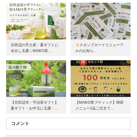
京田辺の手土産・夏ギフトに
スタンプカードリニューア
水出し玉露｜MAIKO茶…
ルのお知ら…
【京田辺市・宇治茶ギフト】
【MAIKO茶ブティック】喫茶
夏ギフト・お中元に玉露・…
メニュー2品ご注文で…
コメント