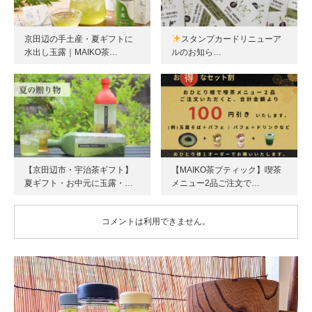
京田辺の手土産・夏ギフトに
スタンプカードリニューア
水出し玉露｜MAIKO茶…
ルのお知ら…
【京田辺市・宇治茶ギフト】
【MAIKO茶ブティック】喫茶
夏ギフト・お中元に玉露・…
メニュー2品ご注文で…
コメントは利用できません。