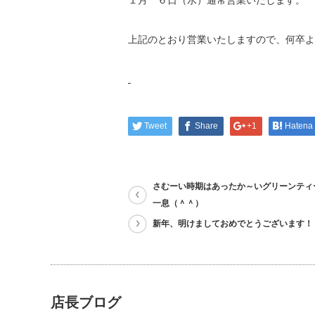
１月 ６日（水）通常営業いたします。
上記のとおり営業いたしますので、何卒よ
Tweet
Share
+1
Hatena
さむーい時期はあったか～いグリーンティ
一息（＾＾）
新年、明けましておめでとうございます！
店長ブログ