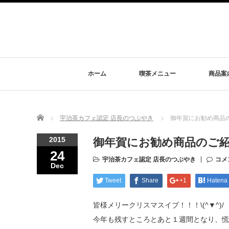
ホーム
喫茶メニュー
商品案
Home
宇治茶カフェ認定 店長のつぶやき
御年賀にお勧め商品
2015
御年賀にお勧め商品のご
24
宇治茶カフェ認定 店長のつぶやき
コメ
Dec
Tweet
Share
+1
Hatena
皆様メリークリスマスイブ！！！\(^▼^)/
今年も残すところとあと１週間となり、慌