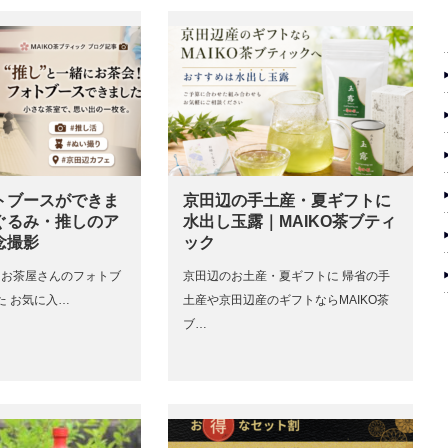
トブースができま
京田辺の手土産・夏ギフトに
ぐるみ・推しのア
水出し玉露｜MAIKO茶ブティ
念撮影
ック
TH お茶屋さんのフォトブ
京田辺のお土産・夏ギフトに 帰省の手
た お気に入…
土産や京田辺産のギフトならMAIKO茶
ブ…