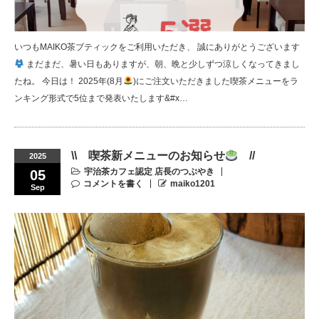
いつもMAIKO茶ブティックをご利用いただき、 誠にありがとうございます
まだまだ、暑い日もありますが、朝、晩と少しずつ涼しくなってきまし
たね。 今日は！ 2025年(8月
)にご注文いただきました喫茶メニューをラ
ンキング形式で5位まで発表いたします&#x…
\\ 喫茶新メニューのお知らせ
//
2025
宇治茶カフェ認定 店長のつぶやき
05
コメントを書く
maiko1201
Sep