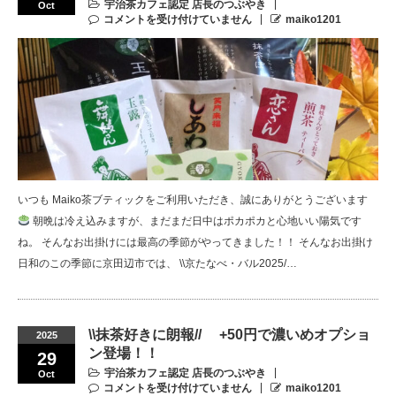
宇治茶カフェ認定 店長のつぶやき
Oct
コメントを受け付けていません
maiko1201
いつも Maiko茶ブティックをご利用いただき、誠にありがとうございます
朝晩は冷え込みますが、まだまだ日中はポカポカと心地いい陽気です
ね。 そんなお出掛けには最高の季節がやってきました！！ そんなお出掛け
日和のこの季節に京田辺市では、 \\京たなべ・バル2025/…
\\抹茶好きに朗報// +50円で濃いめオプショ
2025
ン登場！！
29
宇治茶カフェ認定 店長のつぶやき
Oct
コメントを受け付けていません
maiko1201