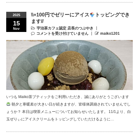
\\+100円でゼリーにアイス
トッピングでき
2025
ます//
15
宇治茶カフェ認定 店長のつぶやき
Nov
コメントを受け付けていません
maiko1201
いつも Maiko茶ブティックをご利用いただき、誠にありがとうございます
朝夕と寒暖差が大きい日が続きますが、皆様体調崩されていませんでし
ょうか？ 本日は喫茶メニューについてお知らせいたします。 11/1より、白
玉ぜりぃにアイスクリームをトッピングしていただけるように…