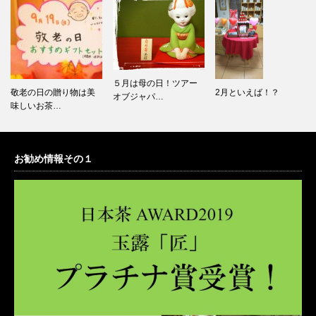
５月は母の日！ツアー
2月といえば！？
店内改装いたしまし
オブジャパ…
た！！
お勧め情報その１