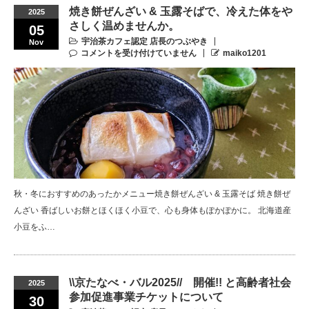
焼き餅ぜんざい & 玉露そばで、冷えた体をや
2025
さしく温めませんか。
05
宇治茶カフェ認定 店長のつぶやき
Nov
コメントを受け付けていません
maiko1201
秋・冬におすすめのあったかメニュー焼き餅ぜんざい & 玉露そば 焼き餅ぜ
んざい 香ばしいお餅とほくほく小豆で、心も身体もぽかぽかに。 北海道産
小豆をふ…
\\京たなべ・バル2025// 開催!! と高齢者社会
2025
参加促進事業チケットについて
30