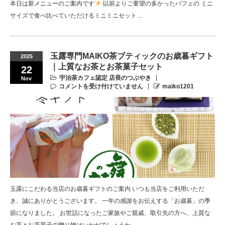
本日は新メニューのご案内です
以前よりご要望の多かったパフェの ミニ
サイズで食べ比べていただけるミニミニセット…
玉露専門MAIKO茶ブティックのお歳暮ギフト
2025
｜上質なお茶とお茶菓子セット
22
宇治茶カフェ認定 店長のつぶやき
Nov
コメントを受け付けていません
maiko1201
玉露にこだわる当店のお歳暮ギフトのご案内 いつも当店をご利用いただ
き、誠にありがとうございます。 一年の感謝をお伝えする「お歳暮」の季
節になりました。 お世話になったご家族やご親戚、取引先の方へ、上質な
お茶とお茶菓子の贈り物はいかがでしょうか。 …