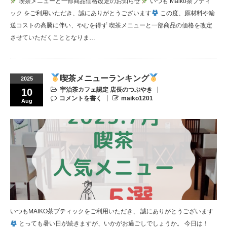
喫茶メニューと一部商品価格改定のお知らせ
いつも Maiko茶ブティ
ック をご利用いただき、誠にありがとうございます
この度、原材料や輸
送コストの高騰に伴い、やむを得ず 喫茶メニューと一部商品の価格を改定
させていただくこととなりま…
喫茶メニューランキング
2025
宇治茶カフェ認定 店長のつぶやき
10
コメントを書く
maiko1201
Aug
いつもMAIKO茶ブティックをご利用いただき、 誠にありがとうございます
とっても暑い日が続きますが、いかがお過ごしでしょうか。 今日は！