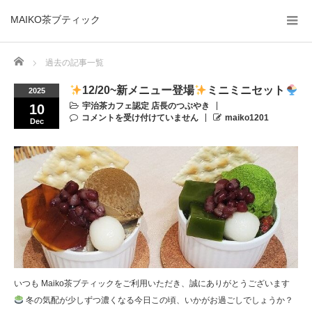
MAIKO茶ブティック
Home
過去の記事一覧
12/20~新メニュー登場
ミニミニセット
2025
宇治茶カフェ認定 店長のつぶやき
10
コメントを受け付けていません
maiko1201
Dec
いつも Maiko茶ブティックをご利用いただき、誠にありがとうございます
冬の気配が少しずつ濃くなる今日この頃、いかがお過ごしでしょうか？