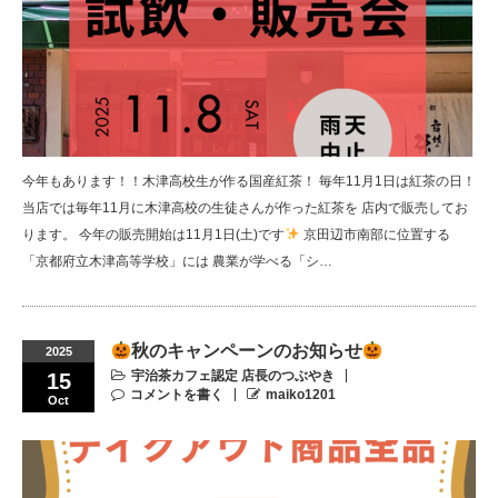
今年もあります！！木津高校生が作る国産紅茶！ 毎年11月1日は紅茶の日！
当店では毎年11月に木津高校の生徒さんが作った紅茶を 店内で販売してお
ります。 今年の販売開始は11月1日(土)です
京田辺市南部に位置する
「京都府立木津高等学校」には 農業が学べる「シ…
秋のキャンペーンのお知らせ
2025
宇治茶カフェ認定 店長のつぶやき
15
コメントを書く
maiko1201
Oct