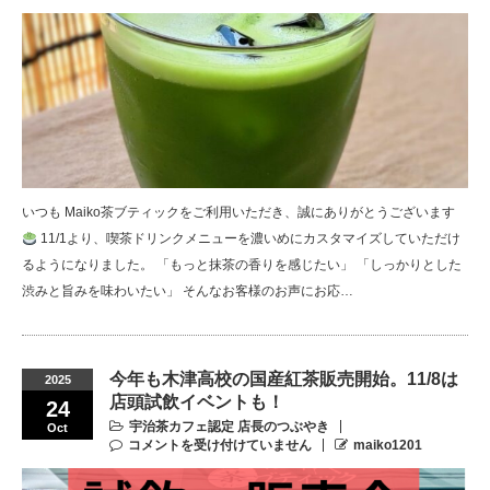
いつも Maiko茶ブティックをご利用いただき、誠にありがとうございます
11/1より、喫茶ドリンクメニューを濃いめにカスタマイズしていただけ
るようになりました。 「もっと抹茶の香りを感じたい」 「しっかりとした
渋みと旨みを味わいたい」 そんなお客様のお声にお応…
今年も木津高校の国産紅茶販売開始。11/8は
2025
店頭試飲イベントも！
24
宇治茶カフェ認定 店長のつぶやき
Oct
コメントを受け付けていません
maiko1201