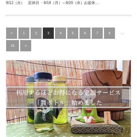
8/12（火） 定休日 ・8/18（月）～8/20（水）お盆休…
«
1
2
3
4
5
6
7
8
…
16
»