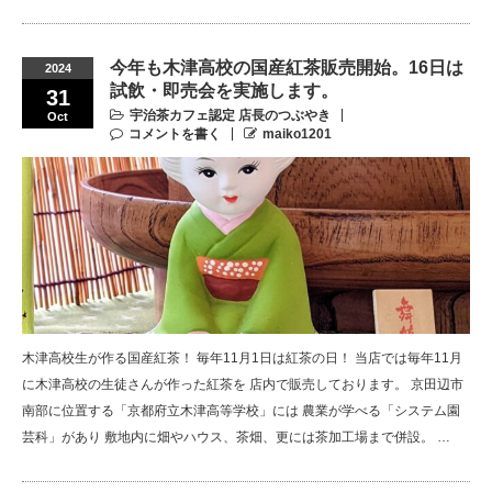
今年も木津高校の国産紅茶販売開始。16日は
2024
試飲・即売会を実施します。
31
宇治茶カフェ認定 店長のつぶやき
Oct
コメントを書く
maiko1201
木津高校生が作る国産紅茶！ 毎年11月1日は紅茶の日！ 当店では毎年11月
に木津高校の生徒さんが作った紅茶を 店内で販売しております。 京田辺市
南部に位置する「京都府立木津高等学校」には 農業が学べる「システム園
芸科」があり 敷地内に畑やハウス、茶畑、更には茶加工場まで併設。 …