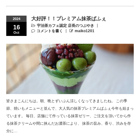
大好評！！プレミアム抹茶ぱふぇ
2024
宇治茶カフェ認定 店長のつぶやき
16
コメントを書く
maiko1201
Oct
皆さまこんにちは。朝、晩とずいぶん涼しくなってきましたね。 この季
節、焼いもメニューと並んで、大人気の抹茶プレミアムぱふぇ今年も始まっ
ています。 毎日、店舗にて作っている抹茶ゼリー、ご注文を頂いてから作
る抹茶クリームや間に挟んだお濃茶により、 抹茶の旨み、香り、渋みを存
分に…