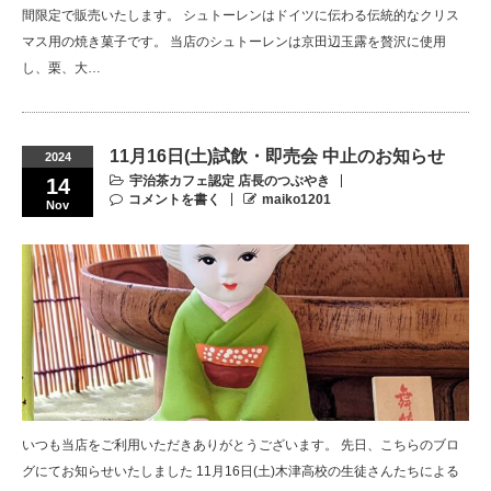
間限定で販売いたします。 シュトーレンはドイツに伝わる伝統的なクリス
マス用の焼き菓子です。 当店のシュトーレンは京田辺玉露を贅沢に使用
し、栗、大…
11月16日(土)試飲・即売会 中止のお知らせ
2024
宇治茶カフェ認定 店長のつぶやき
14
コメントを書く
maiko1201
Nov
いつも当店をご利用いただきありがとうございます。 先日、こちらのブロ
グにてお知らせいたしました 11月16日(土)木津高校の生徒さんたちによる