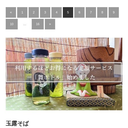
«
1
2
3
4
5
6
7
8
9
10
…
16
»
玉露そば