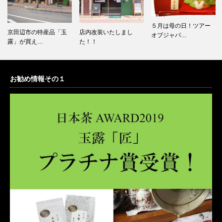
５月は母の日！ツアー
店内改装いたしまし
ＭＡＩＫＯ茶ブティッ
オブジャパ…
た！！
クが森脇伝…
お勧め情報その１