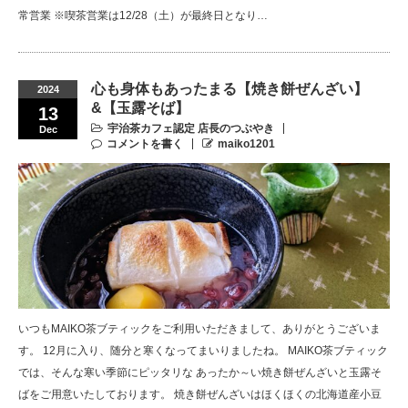
常営業 ※喫茶営業は12/28（土）が最終日となり…
心も身体もあったまる【焼き餅ぜんざい】
2024
&【玉露そば】
13
宇治茶カフェ認定 店長のつぶやき
Dec
コメントを書く
maiko1201
いつもMAIKO茶ブティックをご利用いただきまして、ありがとうございま
す。 12月に入り、随分と寒くなってまいりましたね。 MAIKO茶ブティック
では、そんな寒い季節にピッタリな あったか～い焼き餅ぜんざいと玉露そ
ばをご用意いたしております。 焼き餅ぜんざいはほくほくの北海道産小豆