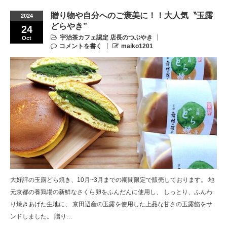
贈り物や自分へのご褒美に！！大人気〝玉露
2024
どらやき”
24
宇治茶カフェ認定 店長のつぶやき
Oct
コメントを書く
maiko1201
大好評の玉露どら焼き、10月~3月までの期間限定で販売しております。 地
元京都の養鶏場の新鮮なさくら卵をふんだんに使用し、 しっとり、ふんわ
り焼きあげた生地に、 京田辺産の玉露を使用した上品な甘さの玉露餡をサ
ンドしました。 贈り…