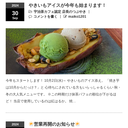
やきいもアイスが今年も始まります！
2024
宇治茶カフェ認定 店長のつぶやき
30
コメントを書く
maiko1201
Sep
今年もスタートします！ 10月2日(水)～ やきいものアイス添え。 「焼き芋
は10月からだっけ？」と 心待ちにされている方もいらっしゃるくらい 秋・
冬の大人気メニューです。 ※この時期だけ抹茶パフェの順位が下がるほ
ど！ 当店で使用しているのは紅はるか。 焼…
営業再開のお知らせ
2024