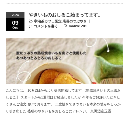
やきいものおしるこ始まってます。
2024
宇治茶カフェ認定 店長のつぶやき
09
コメントを書く
maiko1201
Oct
こんにちは。 10月2日からより提供開始してます 【熟成焼きいもの玉露お
しるこ】 スタートから1週間ほど経過しましたが 今年もご好評いただきた
くさんご注文頂いております。 二度焼きでさつまいも本来の甘みをしっか
り引き出した 熟成のやきいもをおしるこにアレンジ。 京田辺産玉露…