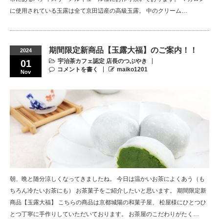
に使用されている玉露は全て京田辺産の高級玉露。 中のクリーム…
期間限定新商品【玉露大福】のご案内！！
2024
宇治茶カフェ認定 店長のつぶやき
01
コメントを書く
maiko1201
Nov
朝、晩と随分涼しくなってきましたね。 今日は温かいお茶によくあう（も
ちろん冷たいお茶にも） お茶菓子をご紹介したいと思います。 期間限定新
商品【玉露大福】 こちらの商品は京都城陽の和菓子屋、 松屋様にひとつひ
とつ丁寧に手作りしていただいております。 お茶屋のこだわりがたく…