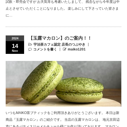
試飲・即売会ですが お天気等も考慮いたしまして、 残念ながら今年度は中
止とさせていただくことになりました。 楽しみにして下さっていた皆さま
に…
【玉露マカロン】のご案内！！
2024
宇治茶カフェ認定 店長のつぶやき
14
コメントを書く
maiko1201
Nov
いつもMAIKO茶ブティックをご利用頂きありがとうございます。 本日は新
商品『玉露マカロン』のご紹介です。 当店の玉露マカロンは、 地元京田辺
市にあるパティスリーメルキュール様にお作り頂いております。 マカロン