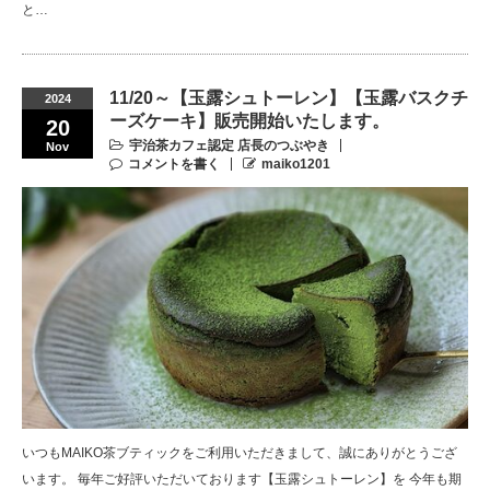
と…
11/20～【玉露シュトーレン】【玉露バスクチ
2024
ーズケーキ】販売開始いたします。
20
宇治茶カフェ認定 店長のつぶやき
Nov
コメントを書く
maiko1201
いつもMAIKO茶ブティックをご利用いただきまして、誠にありがとうござ
います。 毎年ご好評いただいております【玉露シュトーレン】を 今年も期