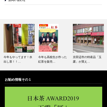
今年もやってます！水
今年も高校生が作った
京田辺市の特産品「玉
出し茶！！…
紅茶を販売…
露」が買え…
お勧め情報その１