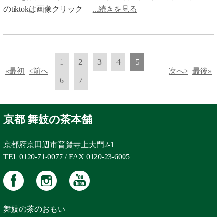
のtiktokは画像クリック
...続きを見る
1
2
3
4
5
«最初
<前へ
次へ>
最後»
6
7
京都 舞妓の茶本舗
京都府京田辺市普賢寺上大門2-1
TEL 0120-71-0077 / FAX 0120-23-6005
舞妓の茶のおもい