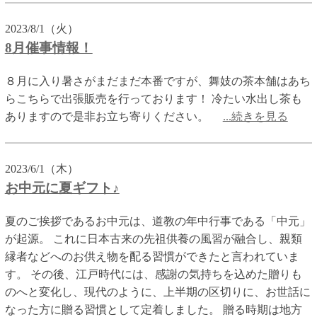
2023/8/1（火）
8月催事情報！
８月に入り暑さがまだまだ本番ですが、舞妓の茶本舗はあち
らこちらで出張販売を行っております！ 冷たい水出し茶も
ありますので是非お立ち寄りください。
...続きを見る
2023/6/1（木）
お中元に夏ギフト♪
夏のご挨拶であるお中元は、道教の年中行事である「中元」
が起源。 これに日本古来の先祖供養の風習が融合し、親類
縁者などへのお供え物を配る習慣ができたと言われていま
す。 その後、江戸時代には、感謝の気持ちを込めた贈りも
のへと変化し、現代のように、上半期の区切りに、お世話に
なった方に贈る習慣として定着しました。 贈る時期は地方