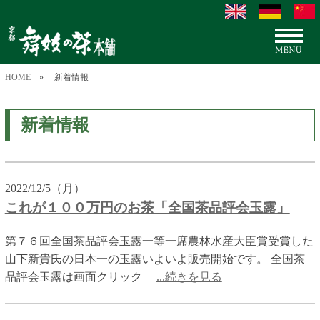
HOME
» 新着情報
新着情報
2022/12/5（月）
これが１００万円のお茶「全国茶品評会玉露」
第７６回全国茶品評会玉露一等一席農林水産大臣賞受賞した
山下新貴氏の日本一の玉露いよいよ販売開始です。 全国茶
品評会玉露は画面クリック
...続きを見る