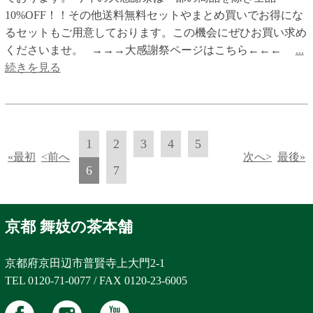
10%OFF！！その他送料無料セットやまとめ買いでお得にな
るセットもご用意しております。この機会にぜひお買い求め
くださいませ。 →→→大感謝祭ページはこちら←←←
...
続きを見る
1
2
3
4
5
«最初
<前へ
次へ>
最後»
6
7
京都 舞妓の茶本舗
京都府京田辺市普賢寺上大門2-1
TEL 0120-71-0077 / FAX 0120-23-6005