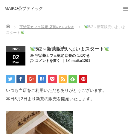
MAIKO茶ブティック
Home
宇治茶カフェ認定 店長のつぶやき
5/2～新茶販売いよいよ
スタート
5/2～新茶販売いよいよスタート
2025
宇治茶カフェ認定 店長のつぶやき
02
コメントを書く
maiko1201
May
いつも当店をご利用いただきありがとうございます。
本日5月2日より新茶の販売を開始いたします。