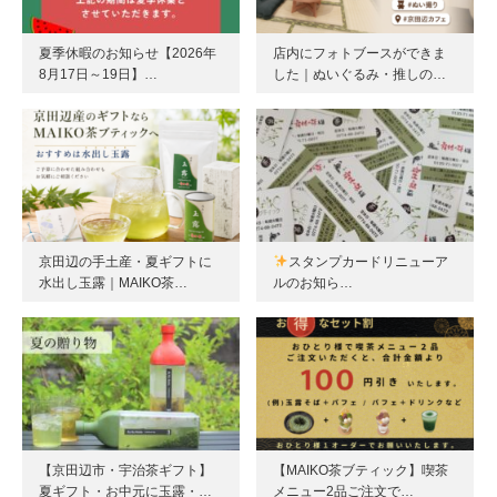
夏季休暇のお知らせ【2026年
店内にフォトブースができま
8月17日～19日】…
した｜ぬいぐるみ・推しの…
京田辺の手土産・夏ギフトに
スタンプカードリニューア
水出し玉露｜MAIKO茶…
ルのお知ら…
【京田辺市・宇治茶ギフト】
【MAIKO茶ブティック】喫茶
夏ギフト・お中元に玉露・…
メニュー2品ご注文で…