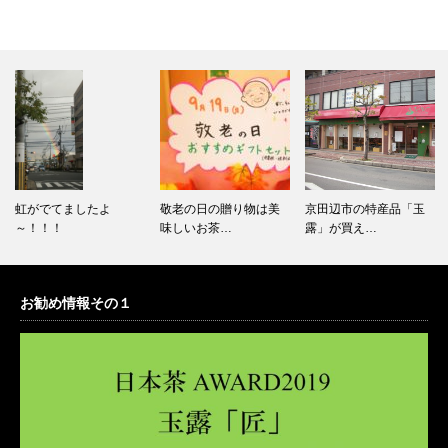
虹がでてましたよ
敬老の日の贈り物は美
京田辺市の特産品「玉
～！！！
味しいお茶…
露」が買え…
お勧め情報その１