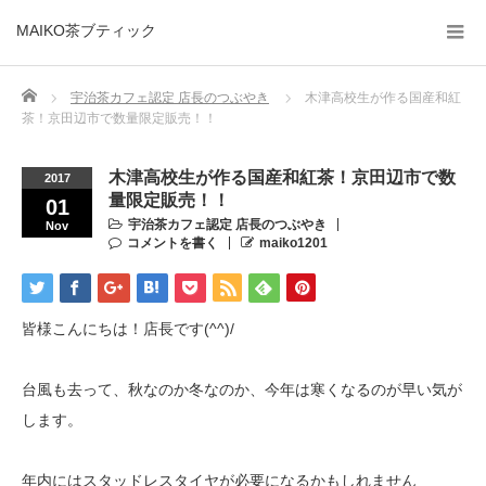
MAIKO茶ブティック
Home
宇治茶カフェ認定 店長のつぶやき
木津高校生が作る国産和紅
茶！京田辺市で数量限定販売！！
木津高校生が作る国産和紅茶！京田辺市で数
2017
量限定販売！！
01
宇治茶カフェ認定 店長のつぶやき
Nov
コメントを書く
maiko1201
皆様こんにちは！店長です(^^)/
台風も去って、秋なのか冬なのか、今年は寒くなるのが早い気が
します。
年内にはスタッドレスタイヤが必要になるかもしれません