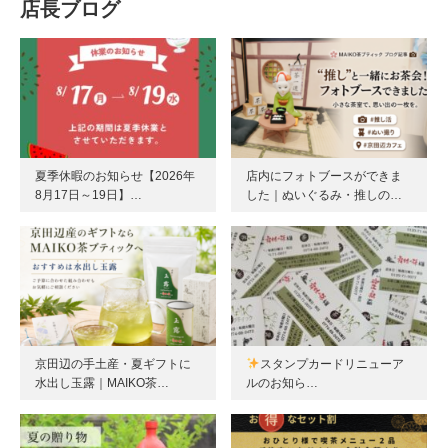
店長ブログ
夏季休暇のお知らせ【2026年
店内にフォトブースができま
8月17日～19日】…
した｜ぬいぐるみ・推しの…
京田辺の手土産・夏ギフトに
スタンプカードリニューア
水出し玉露｜MAIKO茶…
ルのお知ら…