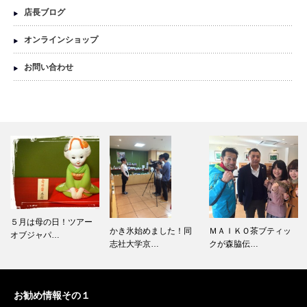
店長ブログ
オンラインショップ
お問い合わせ
かき氷始めました！同
ＭＡＩＫＯ茶ブティッ
虹がでてましたよ
志社大学京…
クが森脇伝…
～！！！
お勧め情報その１