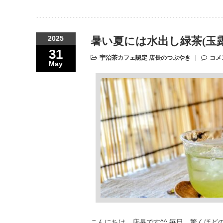
2025
暑い夏には水出し緑茶(玉
31
宇治茶カフェ認定 店長のつぶやき
コメ
May
こんにちは、店長です^^ 毎日、驚くほど