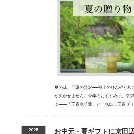
夏の涼、玉露の贅沢──極上のひんやり和
が欠かせません。今年のおすすめは、京都
ツ——「玉露水羊羹」と「水出し玉露ゼリ
2025
お中元・夏ギフトに京田