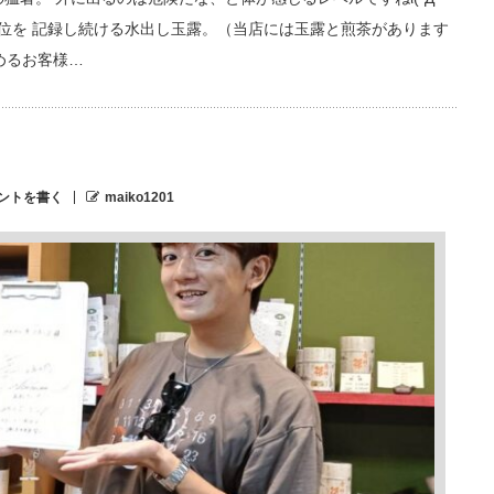
1位を 記録し続ける水出し玉露。（当店には玉露と煎茶があります
めるお客様…
ントを書く
maiko1201