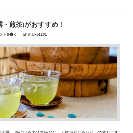
露・煎茶)がおすすめ！
ントを書く
maiko1201
の猛暑。 外に出るのは危険だな、と体が感じるレベルですねι(´Д｀