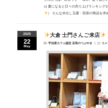
υ) 夏になると日々の売り上げランキング
） そんな水出し玉露・煎茶の商品を求
2025
大倉 士門さんご来店
22
宇治茶カフェ認定 店長のつぶやき
コメ
May