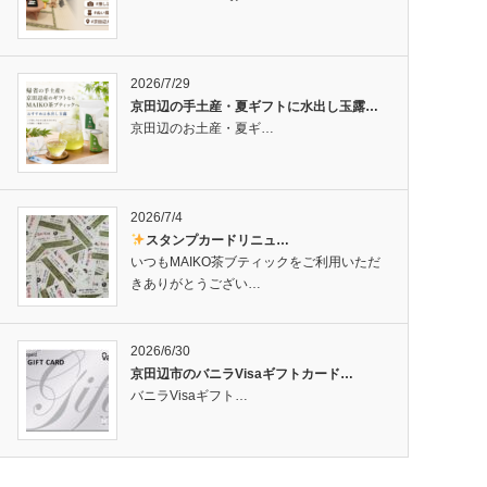
2026/7/29
京田辺の手土産・夏ギフトに水出し玉露…
京田辺のお土産・夏ギ…
2026/7/4
スタンプカードリニュ…
いつもMAIKO茶ブティックをご利用いただ
きありがとうござい…
2026/6/30
京田辺市のバニラVisaギフトカード…
バニラVisaギフト…