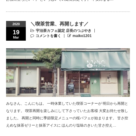
＼喫茶営業、再開します／
2020
宇治茶カフェ認定 店長のつぶやき
19
コメントを書く
maiko1201
Mar
みなさん、こんにちは。 一時休業していた喫茶コーナーが 明日から再開と
なります。 喫茶再開を楽しみにして下さっていたお客様 大変お待たせ致し
ました。 再開と同時に季節限定メニューの桜パフェが始まります。 甘さ控
えめな抹茶ゼリーと抹茶アイスに ほんのり塩味のきいた甘さ控え…