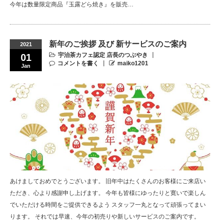
今年は数量限定商品『玉露どら焼き』を販売…
新年のご挨拶 及び 新サービスのご案内
2021
宇治茶カフェ認定 店長のつぶやき
01
コメントを書く
maiko1201
Jan
あけましておめでとうございます。 旧年中はたくさんのお客様にご来店い
ただき、心より感謝申し上げます。 今年も皆様にゆったりと寛いで楽しん
でいただける時間をご提供できるよう スタッフ一丸となって頑張ってまい
ります。 それでは早速、今年の初売りや新しいサービスのご案内です。