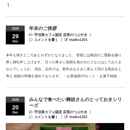
【…
年末のご挨拶
2020
宇治茶カフェ認定 店長のつぶやき
29
コメントを書く
maiko1201
Dec
本年も残すところあとわずかとなりました。 皆様には格別のご愛顧を賜り
厚く御礼申し上げます。 日々の寒さに体調を崩されたりなどはしておりま
せんでしょうか。 現在、店内では、新年みなさまに喜んで頂ける商品をと
考え 福袋の準備を進めております。 ・お茶福袋10セット ・お菓子福袋…
みんなで食べたい舞妓さんのとっておきシリ
2020
ーズ
20
宇治茶カフェ認定 店長のつぶやき
Dec
コメントを書く
maiko1201