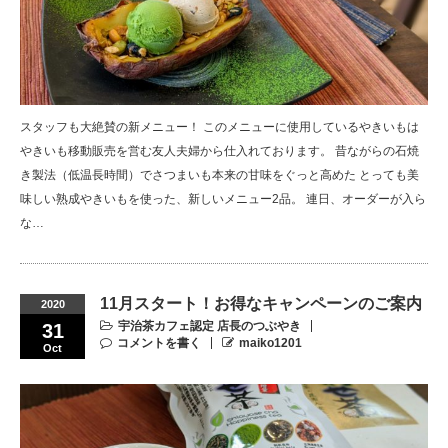
スタッフも大絶賛の新メニュー！ このメニューに使用しているやきいもは
やきいも移動販売を営む友人夫婦から仕入れております。 昔ながらの石焼
き製法（低温長時間）でさつまいも本来の甘味をぐっと高めた とっても美
味しい熟成やきいもを使った、新しいメニュー2品。 連日、オーダーが入ら
な…
11月スタート！お得なキャンペーンのご案内
2020
宇治茶カフェ認定 店長のつぶやき
31
コメントを書く
maiko1201
Oct