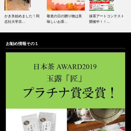
敬老の日の贈り物は美
抹茶アートコンテスト
店内改装いたしまし
味しいお茶…
開催中！！…
た！！
お勧め情報その１