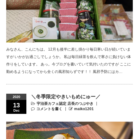
みなさん、こんにちは。 12月も後半に差し掛かり毎日寒い日が続いていま
すが いかがお過ごしでしょうか。 私は毎日緑茶を飲んで寒さに負けない体
作りをしています。 あっ。今ブログを書いていて気付いたのですが ここに
勤めるようになってから全くの風邪知らずです！！ 風邪予防にはカ…
＼冬季限定やきいもめにゅー／
2020
宇治茶カフェ認定 店長のつぶやき
13
コメントを書く
maiko1201
Dec