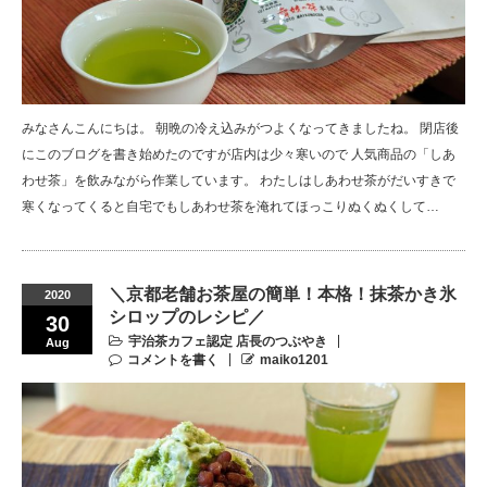
みなさんこんにちは。 朝晩の冷え込みがつよくなってきましたね。 閉店後
にこのブログを書き始めたのですが店内は少々寒いので 人気商品の「しあ
わせ茶」を飲みながら作業しています。 わたしはしあわせ茶がだいすきで
寒くなってくると自宅でもしあわせ茶を淹れてほっこりぬくぬくして…
＼京都老舗お茶屋の簡単！本格！抹茶かき氷
2020
シロップのレシピ／
30
宇治茶カフェ認定 店長のつぶやき
Aug
コメントを書く
maiko1201