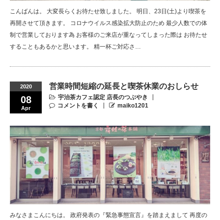
こんばんは。 大変長らくお待たせ致しました。 明日、23日(土)より喫茶を
再開させて頂きます。 コロナウイルス感染拡大防止のため 最少人数での体
制で営業しております為 お客様のご来店が重なってしまった際は お待たせ
することもあるかと思います。 精一杯ご対応さ…
営業時間短縮の延長と喫茶休業のおしらせ
2020
宇治茶カフェ認定 店長のつぶやき
08
コメントを書く
maiko1201
Apr
みなさまこんにちは。 政府発表の『緊急事態宣言』を踏まえまして 再度の