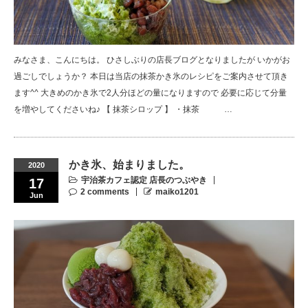
みなさま、こんにちは。 ひさしぶりの店長ブログとなりましたが いかがお
過ごしでしょうか？ 本日は当店の抹茶かき氷のレシピをご案内させて頂き
ます^^ 大きめのかき氷で2人分ほどの量になりますので 必要に応じて分量
を増やしてくださいね♪ 【 抹茶シロップ 】 ・抹茶 …
かき氷、始まりました。
2020
宇治茶カフェ認定 店長のつぶやき
17
2 comments
maiko1201
Jun