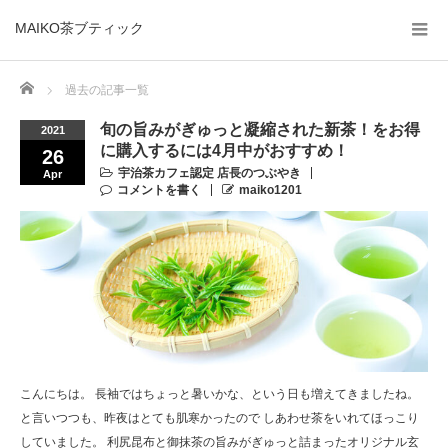
MAIKO茶ブティック
Home
過去の記事一覧
旬の旨みがぎゅっと凝縮された新茶！をお得
2021
に購入するには4月中がおすすめ！
26
宇治茶カフェ認定 店長のつぶやき
Apr
コメントを書く
maiko1201
こんにちは。 長袖ではちょっと暑いかな、という日も増えてきましたね。
と言いつつも、昨夜はとても肌寒かったので しあわせ茶をいれてほっこり
していました。 利尻昆布と御抹茶の旨みがぎゅっと詰まったオリジナル玄