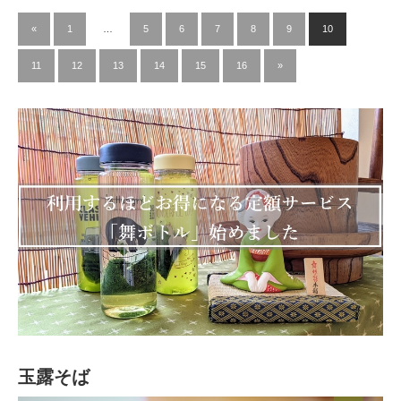
«
1
…
5
6
7
8
9
10
11
12
13
14
15
16
»
玉露そば