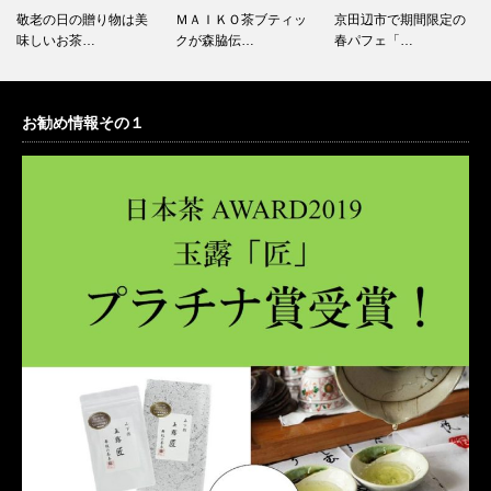
敬老の日の贈り物は美
ＭＡＩＫＯ茶ブティッ
京田辺市で期間限定の
味しいお茶…
クが森脇伝…
春パフェ「…
お勧め情報その１