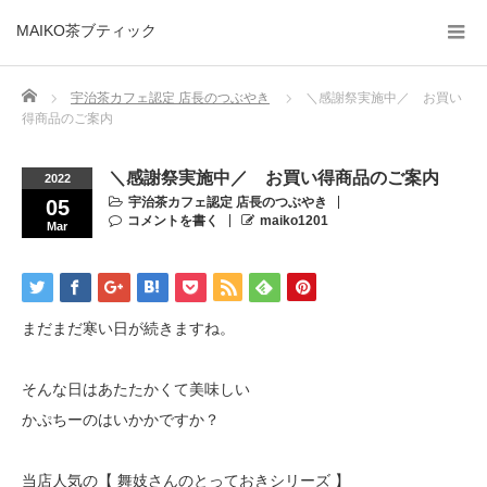
MAIKO茶ブティック
Home
宇治茶カフェ認定 店長のつぶやき
＼感謝祭実施中／ お買い
得商品のご案内
＼感謝祭実施中／ お買い得商品のご案内
2022
宇治茶カフェ認定 店長のつぶやき
05
コメントを書く
maiko1201
Mar
まだまだ寒い日が続きますね。
そんな日はあたたかくて美味しい
かぷちーのはいかかですか？
当店人気の【 舞妓さんのとっておきシリーズ 】