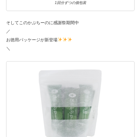
1回分ずつの個包装
そしてこのかぷちーのに感謝祭期間中
／
お徳用パッケージが新登場
＼