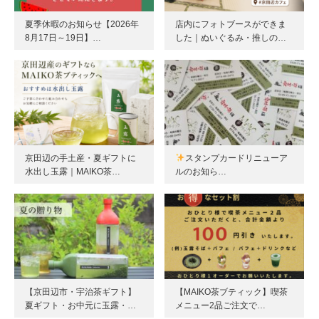
夏季休暇のお知らせ【2026年
店内にフォトブースができま
8月17日～19日】…
した｜ぬいぐるみ・推しの…
京田辺の手土産・夏ギフトに
スタンプカードリニューア
水出し玉露｜MAIKO茶…
ルのお知ら…
【京田辺市・宇治茶ギフト】
【MAIKO茶ブティック】喫茶
夏ギフト・お中元に玉露・…
メニュー2品ご注文で…