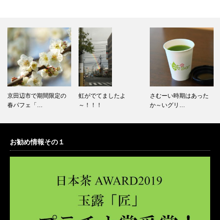
間限定の
虹がでてましたよ
さむーい時期はあった
今年も高校生が
～！！！
か～いグリ…
紅茶を販売…
お勧め情報その１