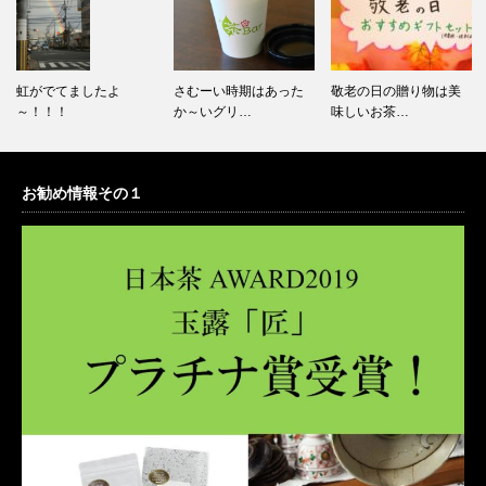
虹がでてましたよ
さむーい時期はあった
敬老の日の贈り物は美
～！！！
か～いグリ…
味しいお茶…
お勧め情報その１