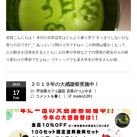
皆様こんにちは！ 本日の京田辺市はどんより曇り空で すっきりしないひな
祭りの日です(*_*; あっという間の３月ですね☆ この時期は暖かくなって、
人の動きが活発化するとともに お仕事や学校などでの環境の変化や人の移
り変わりの季節ですよね～ ブティックでも某大学生の学生さんが就…
２０１９年の大感謝祭実施中！
2019
宇治茶カフェ認定 店長のつぶやき
17
コメントを書く
maiko1201
Feb