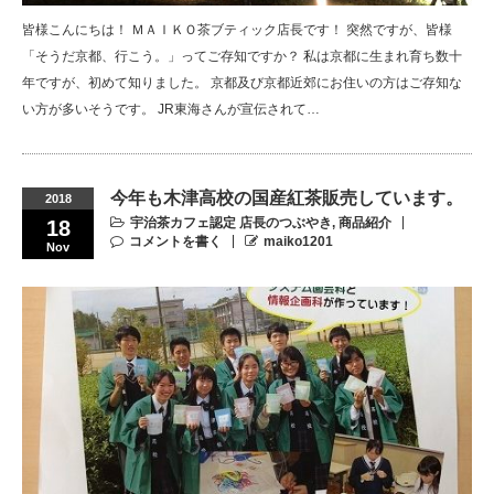
皆様こんにちは！ ＭＡＩＫＯ茶ブティック店長です！ 突然ですが、皆様
「そうだ京都、行こう。」ってご存知ですか？ 私は京都に生まれ育ち数十
年ですが、初めて知りました。 京都及び京都近郊にお住いの方はご存知な
い方が多いそうです。 JR東海さんが宣伝されて…
今年も木津高校の国産紅茶販売しています。
2018
宇治茶カフェ認定 店長のつぶやき
,
商品紹介
18
コメントを書く
maiko1201
Nov