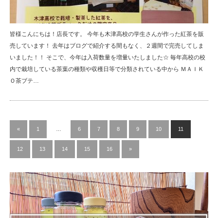
皆様こんにちは！店長です。 今年も木津高校の学生さんが作った紅茶を販
売しています！ 去年はブログで紹介する間もなく、２週間で完売してしま
いました！！ そこで、今年は入荷数量を増量いたしました☆ 毎年高校の校
内で栽培している茶葉の種類や収穫日等で分類されている中から ＭＡＩＫ
Ｏ茶ブテ…
«
1
…
6
7
8
9
10
11
12
13
14
15
16
»