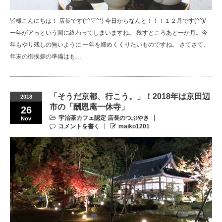
皆様こんにちは！ 店長です(*^▽^*) 今日からなんと！！！１２月です(^^)/
一年がアっという間に終わってしまいますね。 残すところあと一か月。今
年もやり残しの無いように 一年を締めくくりたいものですね。 さてさて、
年末の御挨拶の準備はも…
「そうだ京都、行こう。」！2018年は京田辺
2018
市の「酬恩庵一休寺」
26
宇治茶カフェ認定 店長のつぶやき
Nov
コメントを書く
maiko1201