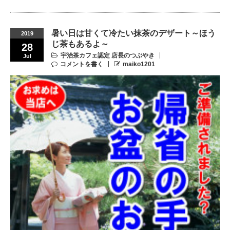
暑い日は甘くて冷たい抹茶のデザート～ほう
2019
じ茶もあるよ～
28
宇治茶カフェ認定 店長のつぶやき
Jul
コメントを書く
maiko1201