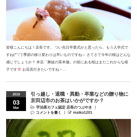
皆様こんにちは！店長です。 つい先日卒業式かと思ったら、もう入学式で
すね(*'▽') 季節の移り変わりは早いものですね～ さてさて今年の桜はどんな
感じでしょうか？ 本店「舞妓の茶本舗」の前にある桜はまだこれからな様
子です
お花見行きたいですね～…
引っ越し・退職・異動・卒業などの贈り物に
2019
京田辺市のお茶はいかがですか？
03
宇治茶カフェ認定 店長のつぶやき
Mar
コメントを書く
maiko1201