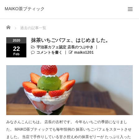
MAIKO茶ブティック
Home
過去の記事一覧
抹茶いちごパフェ、はじめました。
2020
宇治茶カフェ認定 店長のつぶやき
22
コメントを書く
maiko1201
Feb
みなさんこんにちは。 店長の古村です。 今年もいちごの季節になりまし
た。 MAIKO茶ブティックでも毎年恒例の 抹茶いちごパフェをスタートさせ
ました。 当店で手作りしている甘さ控えめの抹茶ゼリーが たっぷり入った