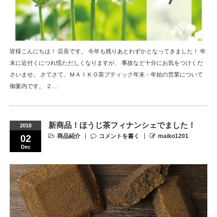
皆様こんにちは！ 店長です。 今年も残りあとわずかとなってきました！ 年
末に近付くにつれ慌ただしくなりますが、 事故など十分にお気をつけくだ
さいませ。 さてさて、ＭＡＩＫＯ茶ブティック年末・年始の営業について
御案内です。 ２…
新商品！ほうじ茶フィナンシェでました！
2018
商品紹介
コメントを書く
maiko1201
02
Dec