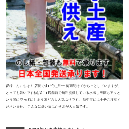
皆様こんにちは！ 店長です( ^^) _旦~~ 梅雨明けてからっとしていますが、
とっても暑いですね(;´Д｀) 店舗前で無料提供している水出し玉露もアッと
いう間に空っぽにしまうほどの大人気ぶりです。 熱中症には十分ご注意く
ださいませ。 こんなに暑い日はかき氷が大人気です…