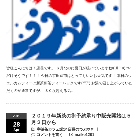
皆様こんにちは！店長です。 ６月なのに夏日が続いていますねι(´Д｀υ)ｱﾂｨｰ
溶けそうです！！！ 今日の京田辺市はとってもいいお天気です！ 本日のウ
エルカムティーは新茶煎茶ティーバックです(*'▽') お湯で召し上がっていた
だくのが通常ですが、 ３０度超える気…
２０１９年新茶の御予約承り中販売開始は５
2019
月２日から
28
宇治茶カフェ認定 店長のつぶやき
Apr
コメントを書く
maiko1201