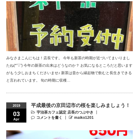
みなさまこんにちは！店長です。 今年も新茶の時期が近づいてまいりまし
たね(*'▽') 今年の新茶の出来はどうなのか？ お気になるところだと思います
がもう少しおまちくださいませ♪ 新茶は昔から縁起物で飲むと長生きできる
と言われています。 旬の時期に収穫…
平成最後の京田辺市の桜を楽しみましょう！
2019
宇治茶カフェ認定 店長のつぶやき
03
コメントを書く
maiko1201
Apr