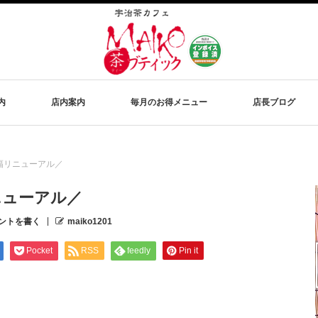
内
店内案内
毎月のお得メニュー
店長ブログ
幅リニューアル／
ニューアル／
ントを書く
maiko1201
Pocket
RSS
feedly
Pin it