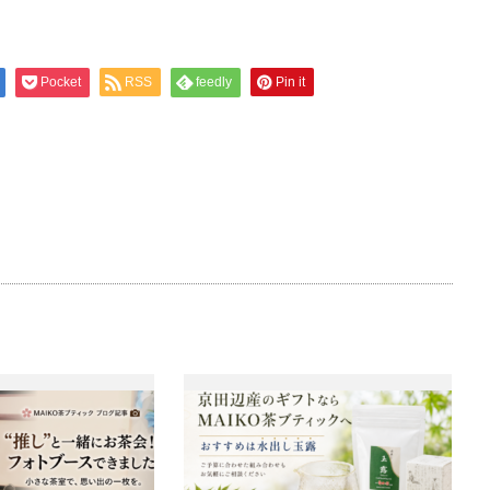
Pocket
RSS
feedly
Pin it