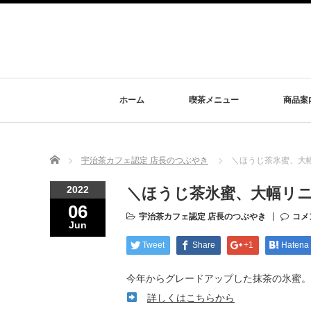
ホーム
喫茶メニュー
商品案
Home
宇治茶カフェ認定 店長のつぶやき
＼ほうじ茶氷蜜、大
2022
＼ほうじ茶氷蜜、大幅リ
06
宇治茶カフェ認定 店長のつぶやき
コメ
Jun
Tweet
Share
+1
Hatena
今年からグレードアップした抹茶の氷蜜。
詳しくはこちらから