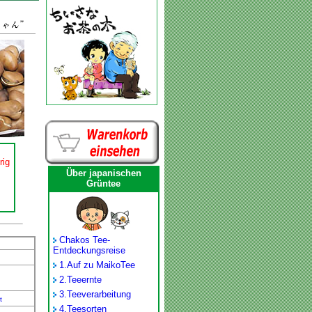
rig
Über japanischen
Grüntee
Chakos Tee-
Entdeckungsreise
1.
Auf zu MaikoTee
2.
Teeernte
3.
Teeverarbeitung
t
4.
Teesorten