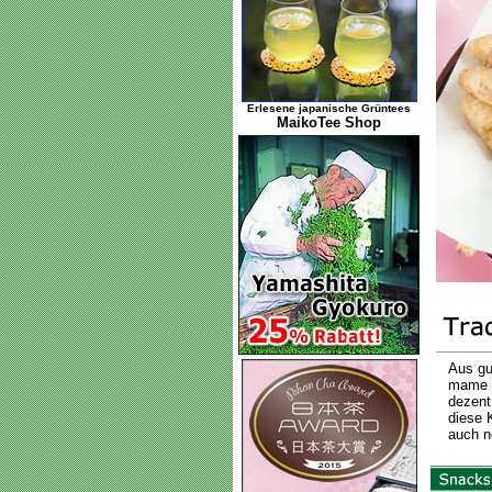
Erlesene japanische Grüntees
MaikoTee Shop
Aus gu
mame (
dezent
diese 
auch n