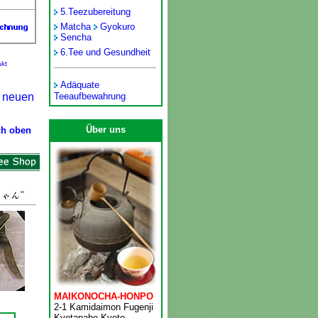
5.
Teezubereitung
Matcha
Gyokuro
Sencha
6.
Tee und Gesundheit
kt
Adäquate
r neuen
Teeaufbewahrung
Über uns
ch oben
MAIKONOCHA-HONPO
2-1 Kamidaimon Fugenji
Kyotanabe Kyoto