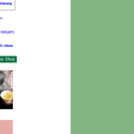
kt
r neuen
ch oben