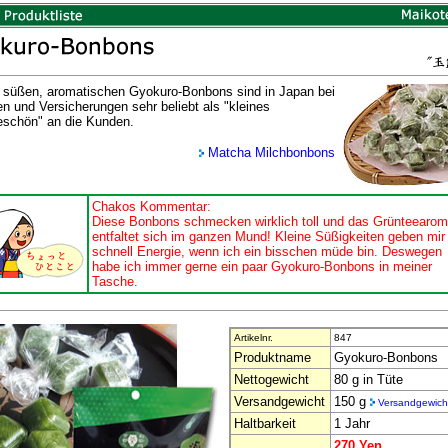
 süßen, aromatischen Gyokuro-Bonbons sind in Japan bei
n und Versicherungen sehr beliebt als "kleines
schön" an die Kunden.
Matcha Milchbonbons
Chakos Kommentar:
Diese Bonbons schmecken wirklich toll und das Grünteearo
entfaltet sich im ganzen Mund! Kleine Süßigkeiten geben mir
schnell Energie, wenn ich ein bisschen müde bin. Deswegen
habe ich immer gerne ein paar Gyokuro-Bonbons in meiner
Tasche.
Artikelnr.
847
Produktname
Gyokuro-Bonbons
Nettogewicht
80 g in Tüte
Versandgewicht
150 g
Versandgewich
Haltbarkeit
1 Jahr
270 Yen