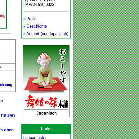
JAPAN 610-0322
ang
Profil
,
Geschichte
Anfahrt (nur Japanisch)
t
kt
r neuen
Links
ch oben
Japanfester