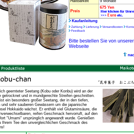
Haltbarkeit
9 Monate
675 Yen
Preis
Kaufanleitung
Zahlung
Lieferung
Versandkosten
Konta
Feedback
Bitte bestellen Sie von unsere
Webseite
na
lich geernteter Seetang (Kobu oder Konbu) wird an der
 getrocknet und in mundgerechte Streifen geschnitten.
ist ein besonders großer Seetang, der in den tiefen,
n und sehr sauberen Gewässern um die japanische
nsel Hokkaido wächst. Er enthält viel Glutaminsäure, die
nverwechselbaren, reifen Geschmack hervorruft, auf den
ort "Umami" ursprünglich angewandt wurde. Genießen
u Ihrem Tee den unvergleichlichen Geschmack des
ns!