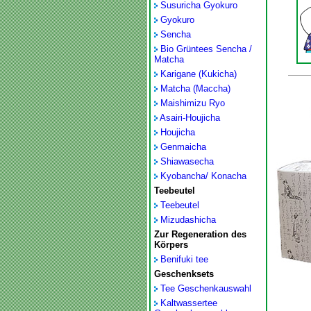
Susuricha Gyokuro
Gyokuro
Sencha
Bio Grüntees Sencha /
Matcha
Karigane (Kukicha)
Matcha (Maccha)
Maishimizu Ryo
Asairi-Houjicha
Houjicha
Genmaicha
Shiawasecha
Kyobancha/ Konacha
Teebeutel
Teebeutel
Mizudashicha
Zur Regeneration des
Körpers
Benifuki tee
Geschenksets
Tee Geschenkauswahl
Kaltwassertee