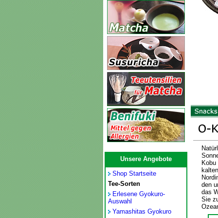
Natür
Sonne
Unsere Angebote
Kobu 
kalte
Shop Startseite
Nordi
Tee-Sorten
den u
das W
Erlesene Gyokuro-
Sie z
Auswahl
Ozea
Yamashitas Gyokuro