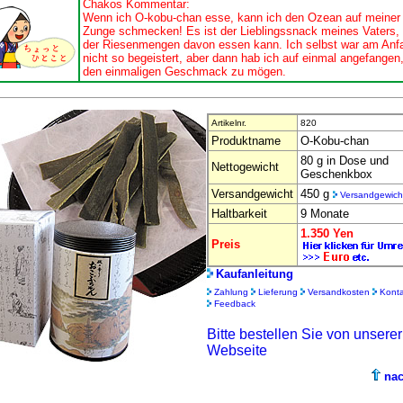
Chakos Kommentar:
Wenn ich O-kobu-chan esse, kann ich den Ozean auf meiner
Zunge schmecken! Es ist der Lieblingssnack meines Vaters,
der Riesenmengen davon essen kann. Ich selbst war am Anf
nicht so begeistert, aber dann hab ich auf einmal angefangen
den einmaligen Geschmack zu mögen.
Artikelnr.
820
Produktname
O-Kobu-chan
80 g in Dose und
Nettogewicht
Geschenkbox
Versandgewicht
450 g
Versandgewich
Haltbarkeit
9 Monate
1.350 Yen
Preis
Kaufanleitung
Zahlung
Lieferung
Versandkosten
Konta
Feedback
Bitte bestellen Sie von unsere
Webseite
na