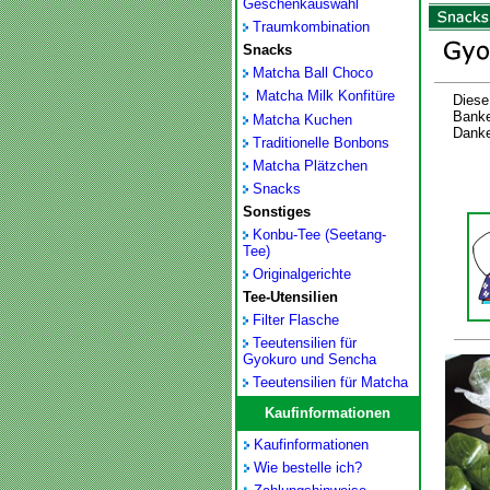
Geschenkauswahl
Traumkombination
Snacks
Matcha Ball Choco
Matcha Milk Konfitüre
Diese
Banke
Matcha Kuchen
Danke
Traditionelle Bonbons
Matcha Plätzchen
Snacks
Sonstiges
Konbu-Tee (Seetang-
Tee)
Originalgerichte
Tee-Utensilien
Filter Flasche
Teeutensilien für
Gyokuro und Sencha
Teeutensilien für Matcha
Kaufinformationen
Kaufinformationen
Wie bestelle ich?