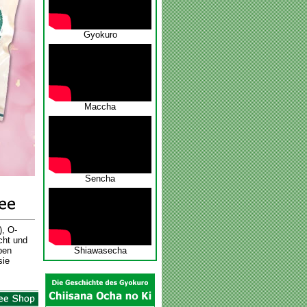
Gyokuro
Maccha
Sencha
), O-
cht und
ben
Shiawasecha
sie