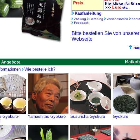
Preis
Kaufanleitung
Zahlung
Lieferung
Versandkosten
Konta
Feedback
Bitte bestellen Sie von unsere
Webseite
na
formationen
Wie bestelle ich?
e Gyokuro-
Yamashitas Gyokuro
Susuricha Gyokuro
Gyokuro
l