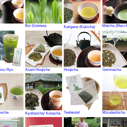
Bio Grüntees
Matcha (Macc
Karigane (Kukicha)
izu Ryo
Asairi-Houjicha
Houjicha
Genmaicha
secha
Teebeutel
Mizudashicha
Kyobancha/ Konacha