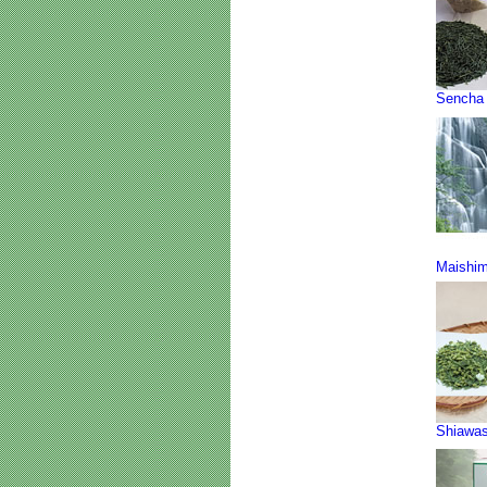
Sencha
Maishim
Shiawa